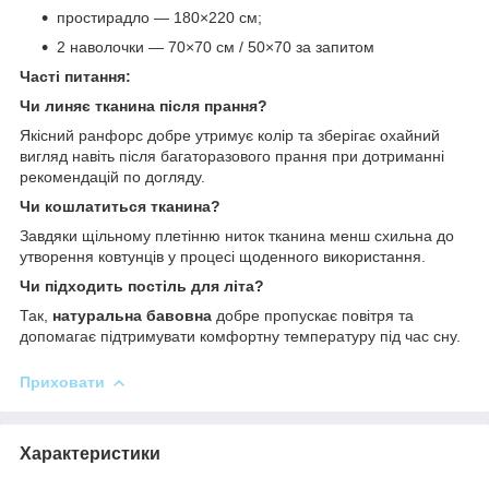
простирадло — 180×220 см;
2 наволочки — 70×70 см / 50×70 за запитом
Часті питання:
Чи линяє тканина після прання?
Якісний ранфорс добре утримує колір та зберігає охайний
вигляд навіть після багаторазового прання при дотриманні
рекомендацій по догляду.
Чи кошлатиться тканина?
Завдяки щільному плетінню ниток тканина менш схильна до
утворення ковтунців у процесі щоденного використання.
Чи підходить постіль для літа?
Так,
натуральна бавовна
добре пропускає повітря та
допомагає підтримувати комфортну температуру під час сну.
Приховати
Характеристики