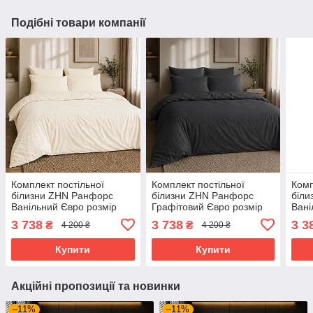
Подібні товари компанії
Комплект постільної
Комплект постільної
Комп
білизни ZHN Ранфорс
білизни ZHN Ранфорс
біли
Ванільний Євро розмір
Графітовий Євро розмір
Вані
200х220
200х220
розм
3 738
3 738
3 3
₴
₴
4 200 ₴
4 200 ₴
Купити
Купити
Акційні пропозиції та новинки
–11%
–11%