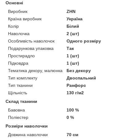
Основні
Виробник
ZHN
Країна виробник
Україна
Колір
Білий
Наволочка
2 (шт)
Особливість наволочок
Одного розміру
Подарункова упаковка
Так
Простирадло
1 (шт)
Підковдра
1 (шт)
Тематика декору, малюнка
Без декору
Тип комплекту
Двоспальний
Тип тканини
Ранфорс
Щільність
130 г/м2
Склад тканини
Бавовна
100 %
Поліестер
0 %
Розміри наволочки
Довжина наволочки
70 см