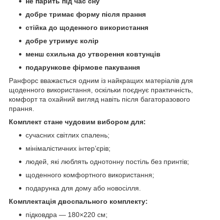
не парить під час сну
добре тримає форму після прання
стійка до щоденного використання
добре утримує колір
менш схильна до утворення ковтунців
подарункове фірмове пакування
Ранфорс вважається одним із найкращих матеріалів для
щоденного використання, оскільки поєднує практичність,
комфорт та охайний вигляд навіть після багаторазового
прання.
Комплект стане чудовим вибором для:
сучасних світлих спалень;
мінімалістичних інтер’єрів;
людей, які люблять однотонну постіль без принтів;
щоденного комфортного використання;
подарунка для дому або новосілля.
Комплектація двоспального комплекту:
підковдра — 180×220 см;