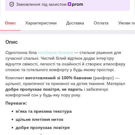
Замовлення під захистом
Опис
Характеристики
Доставка
Оплата
Умови п
Опис
Однотонна біла
постільна білизна
— стильне рішення для
сучасної спальні. Чистий білий відтінок додає інтер’єру
відчуття свіжості, легкості та охайності й створює атмосферу
спокою та готельного комфорту у будь-якому просторі.
Комплект
виготовлений зі 100% бавовни
(ранфорс) —
щільної, практичної та приємної на дотик тканини. Матеріал
добре пропускає повітря, не парить
і забезпечує
комфортний сон у будь-яку пору року.
Переваги:
м’яка та приємна текстура
щільне плетіння ниток
добре пропускає повітря