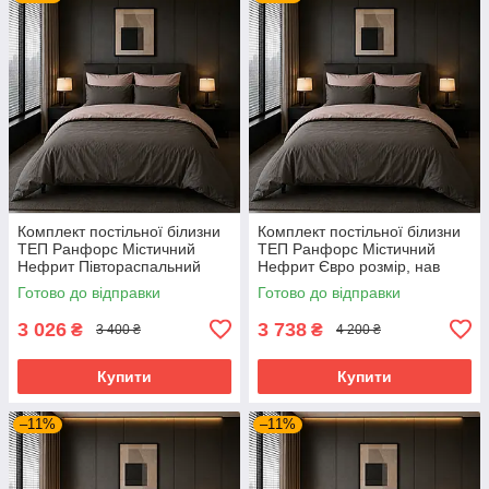
Комплект постільної білизни
Комплект постільної білизни
ТЕП Ранфорс Містичний
ТЕП Ранфорс Містичний
Нефрит Півтораспальний
Нефрит Євро розмір, нав
розмір, нав 70х70 см
70х70
Готово до відправки
Готово до відправки
3 026
3 738
₴
₴
3 400 ₴
4 200 ₴
Купити
Купити
–11%
–11%