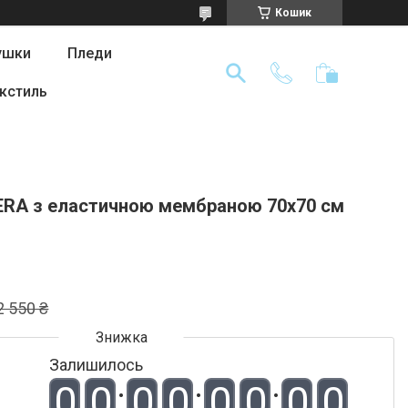
Кошик
ушки
Пледи
кстиль
ERA з еластичною мембраною 70х70 см
2 550 ₴
Залишилось
0
0
0
0
0
0
0
0