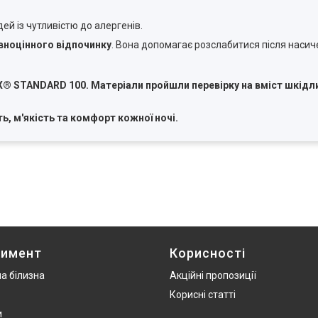
й із чутливістю до алергенів.
вноцінного відпочинку
. Вона допомагає розслабитися після насич
STANDARD 100. Матеріали пройшли перевірку на вміст шкідлив
ь, м'якість та комфорт кожної ночі.
тимент
Корисності
а білизна
Акційні пропозиції
Корисні статті
и