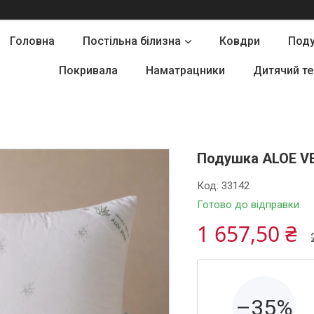
Головна
Постільна білизна
Ковдри
Под
Покривала
Наматрацники
Дитячий те
Подушка ALOE V
Код:
33142
Готово до відправки
1 657,50 ₴
–35%