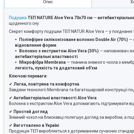
Опис
Х
Подушка
ТЕП NATURE Aloe Vera 70х70 см
—
антибактеріальна
щоденного сну.
Секрет комфорту подушки ТЕП NATUR Aloe Vera — у поєднанні т
Поліефірне силіконізоване волокно Double Air (70%)
— 
відновлення форми
.
Волокно з екстрактом Aloe Vera (30%)
— наповнювач зні
антибактеріальні властивості
.
Мікрофібра Membrana
— тканина знімного чохла з мемб
легкість, пухкість та додатковий об'єм
.
Ключові переваги:
✔
Легка, повітряна та комфортна
Завдяки технології Membrana та багатошаровій конструкції 
✔
Антибактеріальні властивості Aloe Vera
Волокна з екстрактом Aloe Vera допомагають підтримувати від
✔
Простий догляд
Знімний чохол на блискавці полегшує догляд за виробом, а п
✔
Виготовлено в Україні
Продукція ТЕП виробляється з дотриманням сучасних стандарті