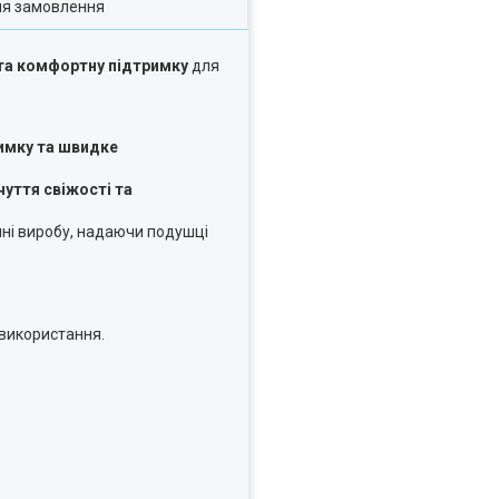
ля замовлення
ь та комфортну підтримку
для
римку та швидке
чуття свіжості та
ні виробу, надаючи подушці
 використання.