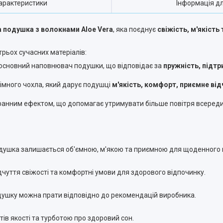
арактеристики
Інформація д
 подушка з волокнами Aloe Vera
, яка поєднує
свіжість, м'якіст
рьох сучасних матеріалів:
основний наповнювач подушки, що відповідає за
пружність, підт
много чохла, який дарує подушці
м'якість, комфорт, приємне від
ранним ефектом, що допомагає утримувати більше повітря всереди
подушка залишається об'ємною, м'якою та приємною для щоденного
чуття свіжості та комфортні умови для здорового відпочинку.
одушку можна прати відповідно до рекомендацій виробника.
в якості та турботою про здоровий сон.