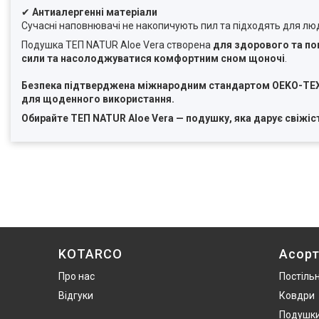
✔
Антиалергенні матеріали
Сучасні наповнювачі не накопичують пил та підходять для люде
Подушка ТЕП NATUR Aloe Vera створена
для здорового та по
сили та насолоджуватися комфортним сном щоночі
.
Безпека підтверджена міжнародним стандартом OEKO-TEX® 
для щоденного використання.
Обирайте ТЕП NATUR Aloe Vera — подушку, яка дарує свіжіст
KOTARCO
Асор
Про нас
Постільн
Відгуки
Ковдри
Подушк