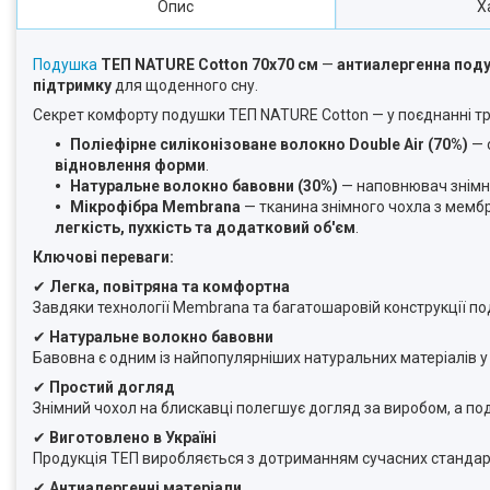
Опис
Х
Подушка
ТЕП NATURE Cotton 70х70 см
—
антиалергенна под
підтримку
для щоденного сну.
Секрет комфорту подушки ТЕП NATURE Cotton — у поєднанні тр
Поліефірне силіконізоване волокно Double Air (70%)
— 
відновлення форми
.
Натуральне волокно бавовни (30%)
— наповнювач знімно
Мікрофібра Membrana
— тканина знімного чохла з мемб
легкість, пухкість та додатковий об'єм
.
Ключові переваги:
✔
Легка, повітряна та комфортна
Завдяки технології Membrana та багатошаровій конструкції 
✔
Натуральне волокно бавовни
Бавовна є одним із найпопулярніших натуральних матеріалів 
✔
Простий догляд
Знімний чохол на блискавці полегшує догляд за виробом, а п
✔
Виготовлено в Україні
Продукція ТЕП виробляється з дотриманням сучасних стандарті
✔
Антиалергенні матеріали