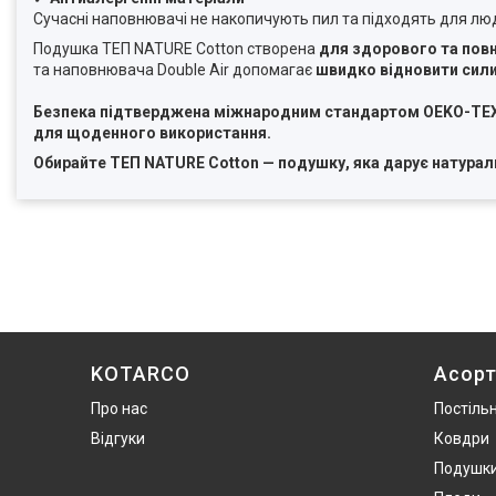
Сучасні наповнювачі не накопичують пил та підходять для люде
Подушка ТЕП NATURE Cotton створена
для здорового та пов
та наповнювача Double Air допомагає
швидко відновити сил
Безпека підтверджена міжнародним стандартом OEKO-TEX® 
для щоденного використання.
Обирайте ТЕП NATURE Cotton — подушку, яка дарує натураль
KOTARCO
Асор
Про нас
Постільн
Відгуки
Ковдри
Подушк