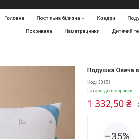
Головна
Постільна білизна
Ковдри
Под
Покривала
Наматрацники
Дитячий те
Подушка Овеча в
Код:
33151
Готово до відправки
1 332,50 ₴
–35%