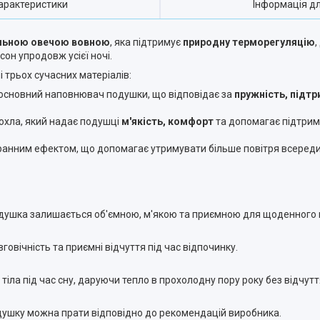
арактеристики
Інформація д
льною овечою вовною
, яка підтримує
природну терморегуляцію
,
он упродовж усієї ночі.
трьох сучасних матеріалів:
основний наповнювач подушки, що відповідає за
пружність, підт
охла, який надає подушці
м'якість, комфорт
та допомагає підтри
ранним ефектом, що допомагає утримувати більше повітря всереди
подушка залишається об'ємною, м'якою та приємною для щоденного
овічність та приємні відчуття під час відпочинку.
ла під час сну, даруючи тепло в прохолодну пору року без відчутт
одушку можна прати відповідно до рекомендацій виробника.