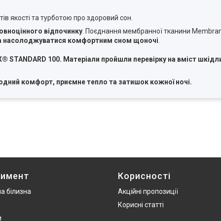
в якості та турботою про здоровий сон.
овноцінного відпочинку
. Поєднання мембранної тканини Membrana
та насолоджуватися комфортним сном щоночі
.
STANDARD 100. Матеріали пройшли перевірку на вміст шкідлив
одний комфорт, приємне тепло та затишок кожної ночі.
тимент
Корисності
а білизна
Акційні пропозиції
Корисні статті
и