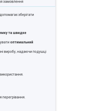
ля замовлення
 допомагає зберігати
римку та швидке
мувати
оптимальний
ні виробу, надаючи подушці
 використання.
я перегрівання.