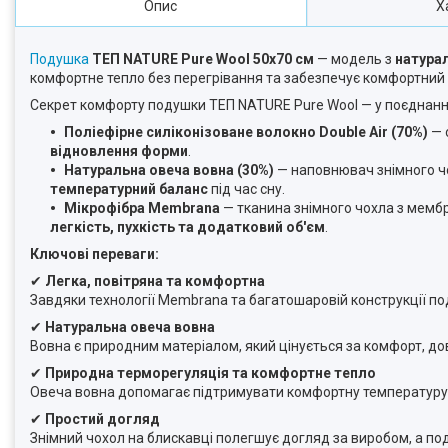
Опис
Х
Подушка
ТЕП NATURE Pure Wool 50х70 см
— модель з
натура
комфортне тепло без перегрівання та забезпечує комфортний с
Секрет комфорту подушки ТЕП NATURE Pure Wool — у поєднанні 
Поліефірне силіконізоване волокно Double Air (70%)
— 
відновлення форми
.
Натуральна овеча вовна (30%)
— наповнювач знімного ч
температурний баланс
під час сну.
Мікрофібра Membrana
— тканина знімного чохла з мемб
легкість, пухкість та додатковий об'єм
.
Ключові переваги:
✔
Легка, повітряна та комфортна
Завдяки технології Membrana та багатошаровій конструкції 
✔
Натуральна овеча вовна
Вовна є природним матеріалом, який цінується за комфорт, довг
✔
Природна терморегуляція та комфортне тепло
Овеча вовна допомагає підтримувати комфортну температуру ті
✔
Простий догляд
Знімний чохол на блискавці полегшує догляд за виробом, а п