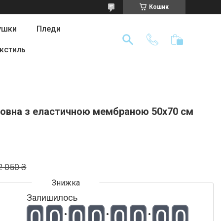
Кошик
ушки
Пледи
кстиль
овна з еластичною мембраною 50х70 см
2 050 ₴
Залишилось
0
0
0
0
0
0
0
0