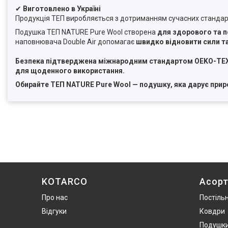
✔
Виготовлено в Україні
Продукція ТЕП виробляється з дотриманням сучасних стандарті
Подушка ТЕП NATURE Pure Wool створена
для здорового та п
наповнювача Double Air допомагає
швидко відновити сили 
Безпека підтверджена міжнародним стандартом OEKO-TEX® 
для щоденного використання.
Обирайте ТЕП NATURE Pure Wool — подушку, яка дарує прир
KOTARCO
Асор
Про нас
Постільн
Відгуки
Ковдри
Подушк