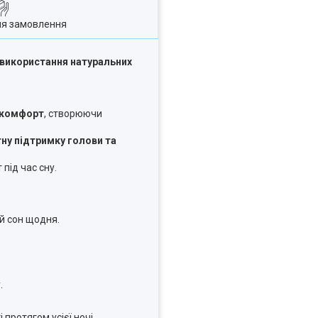
ля замовлення
з використання натуральних
а комфорт
, створюючи
ну підтримку голови та
під час сну.
й сон щодня.
.
протягом усієї ночі.