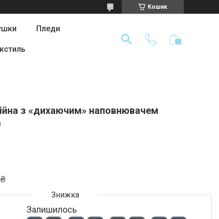
Кошик
ушки
Пледи
кстиль
ійна з «дихаючим» наповнювачем
0
 ₴
Залишилось