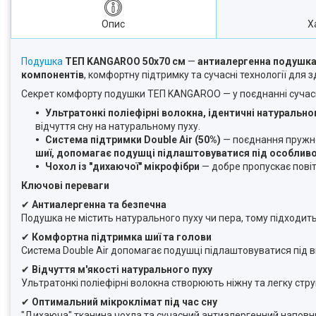
Опис
Х
Подушка
ТЕП KANGAROO 50х70 см
—
антиалергенна подушка 
компонентів
, комфортну підтримку та сучасні технології для 
Секрет комфорту подушки ТЕП KANGAROO — у поєднанні сучасн
Ультратонкі поліефірні волокна, ідентичні натурально
відчуття сну на натуральному пуху.
Система підтримки Double Air (50%)
— поєднання пружно
шиї, допомагає подушці підлаштовуватися під особливо
Чохол із "дихаючої" мікрофібри
— добре пропускає повітр
Ключові переваги
✔
Антиалергенна та безпечна
Подушка не містить натурального пуху чи пера, тому підходит
✔
Комфортна підтримка шиї та голови
Система Double Air допомагає подушці підлаштовуватися під в
✔
Відчуття м'якості натурального пуху
Ультратонкі поліефірні волокна створюють ніжну та легку ст
✔
Оптимальний мікроклімат під час сну
"Дихаюча" тканина чохла та сучасний антиалергенний наповнюв