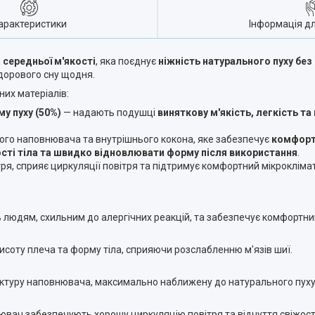
арактеристики
Інформація д
середньої м'якості
, яка поєднує
ніжність натурального пуху бе
здорового сну щодня.
их матеріалів:
му пуху (50%)
— надають подушці
виняткову м'якість, легкість т
го наповнювача та внутрішнього кокона, яке забезпечує
комфорт
сті тіла та швидко відновлювати форму після використання
.
я, сприяє циркуляції повітря та підтримує комфортний мікроклімат 
ь людям, схильним до алергічних реакцій, та забезпечує комфортни
исоту плеча та форму тіла, сприяючи розслабленню м'язів шиї.
руктуру наповнювача, максимально наближену до натурального пуху
ач забезпечують хорошу циркуляцію повітря та відчуття свіжості 