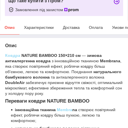
Що таке купити з Пром?
Замовлення під захистом
Опис
Характеристики
Доставка
Оплата
Умови п
Опис
Ковдра
NATURE BAMBOO 150×210 см
—
зимова
антиалергенна ковдра
з інноваційною тканиною
Membrana
,
яка створює повітряний ефект, роблячи ковдру більш
об'ємною, легкою та комфортною. Поєднання
натурального
бамбукового волокна
та антиалергенного волокна
DoubleAir
забезпечує приємне відчуття свіжості, оптимальний
мікроклімат, ефективне збереження тепла та комфортний сон
у холодну пору року.
Переваги ковдри NATURE BAMBOO
інноваційна тканина
Membra
na
створює повітряний
ефект, роблячи ковдру більш пухкою, легкою та
комфортною;