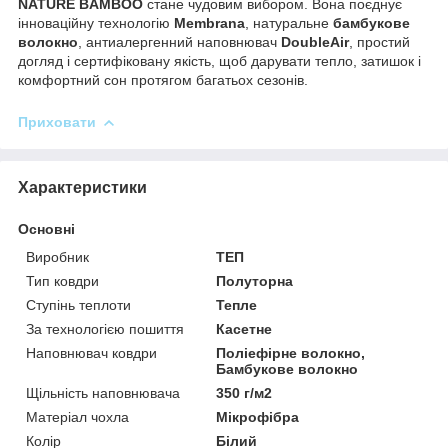
NATURE BAMBOO
стане чудовим вибором. Вона поєднує
інноваційну технологію
Membrana
, натуральне
бамбукове
волокно
, антиалергенний наповнювач
DoubleAir
, простий
догляд і сертифіковану якість, щоб дарувати тепло, затишок і
комфортний сон протягом багатьох сезонів.
Приховати
Характеристики
Основні
Виробник
ТЕП
Тип ковдри
Полуторна
Ступінь теплоти
Тепле
За технологією пошиття
Касетне
Наповнювач ковдри
Поліефірне волокно,
Бамбукове волокно
Щільність наповнювача
350 г/м2
Матеріал чохла
Мікрофібра
Колір
Білий