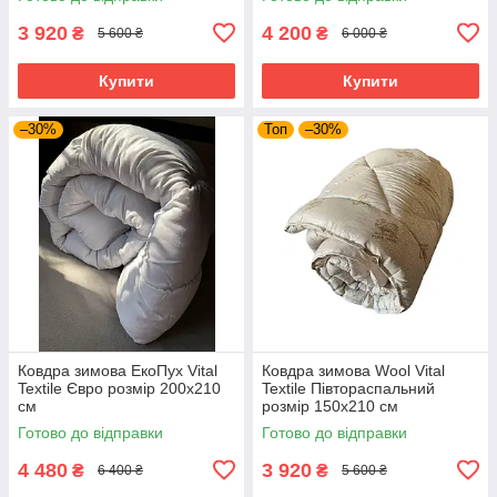
3 920
4 200
₴
₴
5 600 ₴
6 000 ₴
Купити
Купити
–30%
Топ
–30%
Ковдра зимова ЕкоПух Vital
Ковдра зимова Wool Vital
Textile Євро розмір 200х210
Textile Півтораспальний
см
розмір 150х210 см
Готово до відправки
Готово до відправки
4 480
3 920
₴
₴
6 400 ₴
5 600 ₴