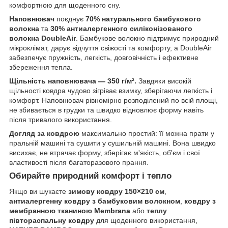
комфортною для щоденного сну.
Наповнювач
поєднує
70% натурального бамбукового
волокна
та
30% антиалергенного силіконізованого
волокна DoubleAir
. Бамбукове волокно підтримує природний
мікроклімат, дарує відчуття свіжості та комфорту, а DoubleAir
забезпечує пружність, легкість, довговічність і ефективне
збереження тепла.
Щільність наповнювача — 350 г/м².
Завдяки високій
щільності ковдра чудово зігріває взимку, зберігаючи легкість і
комфорт. Наповнювач рівномірно розподілений по всій площі,
не збивається в грудки та швидко відновлює форму навіть
після тривалого використання.
Догляд за ковдрою
максимально простий: її можна прати у
пральній машині та сушити у сушильній машині. Вона швидко
висихає, не втрачає форму, зберігає м'якість, об'єм і свої
властивості після багаторазового прання.
Обирайте природний комфорт і тепло
Якщо ви шукаєте
зимову ковдру 150×210 см
,
антиалергенну ковдру з бамбуковим волокном
,
ковдру з
мембранною тканиною Membrana
або
теплу
півтораспальну ковдру
для щоденного використання,