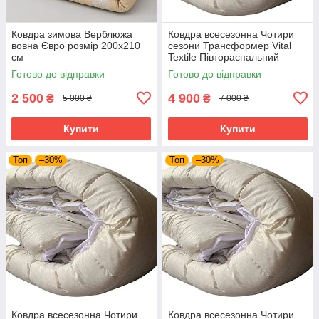
Ковдра зимова Верблюжа
Ковдра всесезонна Чотири
вовна Євро розмір 200х210
сезони Трансформер Vital
см
Textile Півтораспальний
розмір 150х210 см
Готово до відправки
Готово до відправки
2 500
4 900
₴
₴
5 000 ₴
7 000 ₴
Купити
Купити
Топ
–30%
Топ
–30%
Ковдра всесезонна Чотири
Ковдра всесезонна Чотири