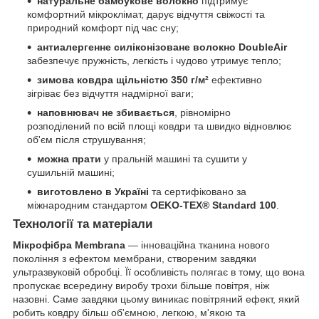
натуральне бамбукове волокно
підтримує
комфортний мікроклімат, дарує відчуття свіжості та
природний комфорт під час сну;
антиалергенне силіконізоване волокно DoubleAir
забезпечує пружність, легкість і чудово утримує тепло;
зимова ковдра щільністю 350 г/м²
ефективно
зігріває без відчуття надмірної ваги;
наповнювач не збивається
, рівномірно
розподілений по всій площі ковдри та швидко відновлює
об'єм після струшування;
можна прати
у пральній машині та сушити у
сушильній машині;
виготовлено в Україні
та сертифіковано за
міжнародним стандартом
OEKO-TEX® Standard 100
.
Технології та матеріали
Мікрофібра Membrana
— інноваційна тканина нового
покоління з ефектом мембрани, створеним завдяки
ультразвуковій обробці. Її особливість полягає в тому, що вона
пропускає всередину виробу трохи більше повітря, ніж
назовні. Саме завдяки цьому виникає повітряний ефект, який
робить ковдру більш об'ємною, легкою, м'якою та