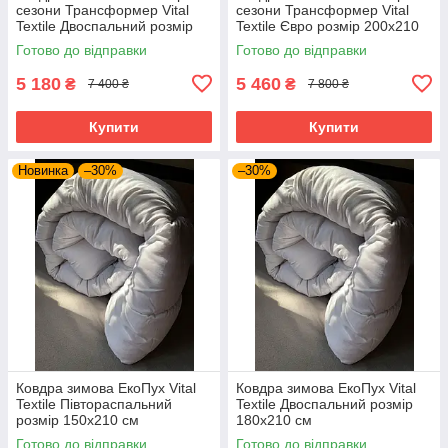
сезони Трансформер Vital
сезони Трансформер Vital
Textile Двоспальний розмір
Textile Євро розмір 200х210
180х210 см
см
Готово до відправки
Готово до відправки
5 180
5 460
₴
₴
7 400 ₴
7 800 ₴
Купити
Купити
Новинка
–30%
–30%
Ковдра зимова ЕкоПух Vital
Ковдра зимова ЕкоПух Vital
Textile Півтораспальний
Textile Двоспальний розмір
розмір 150х210 см
180х210 см
Готово до відправки
Готово до відправки