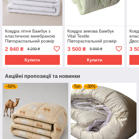
Ковдра літня Бамбук з
Ковдра зимова Бамбук
Ковд
еластичною мембраною
Vital Textile
ела
Півтораспальний розмір
Півтораспальний розмір
Двос
150х210 см
150х210 см
180х
2 940
3 500
3 5
₴
₴
4 200 ₴
5 000 ₴
Купити
Купити
Акційні пропозиції та новинки
–50%
Топ
–30%