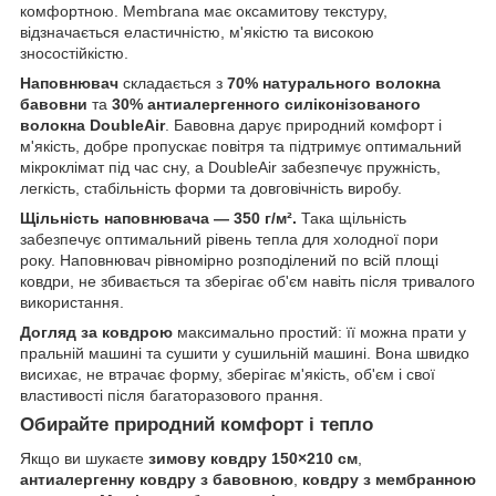
комфортною. Membrana має оксамитову текстуру,
відзначається еластичністю, м'якістю та високою
зносостійкістю.
Наповнювач
складається з
70% натурального волокна
бавовни
та
30% антиалергенного силіконізованого
волокна DoubleAir
. Бавовна дарує природний комфорт і
м'якість, добре пропускає повітря та підтримує оптимальний
мікроклімат під час сну, а DoubleAir забезпечує пружність,
легкість, стабільність форми та довговічність виробу.
Щільність наповнювача — 350 г/м².
Така щільність
забезпечує оптимальний рівень тепла для холодної пори
року. Наповнювач рівномірно розподілений по всій площі
ковдри, не збивається та зберігає об'єм навіть після тривалого
використання.
Догляд за ковдрою
максимально простий: її можна прати у
пральній машині та сушити у сушильній машині. Вона швидко
висихає, не втрачає форму, зберігає м'якість, об'єм і свої
властивості після багаторазового прання.
Обирайте природний комфорт і тепло
Якщо ви шукаєте
зимову ковдру 150×210 см
,
антиалергенну ковдру з бавовною
,
ковдру з мембранною