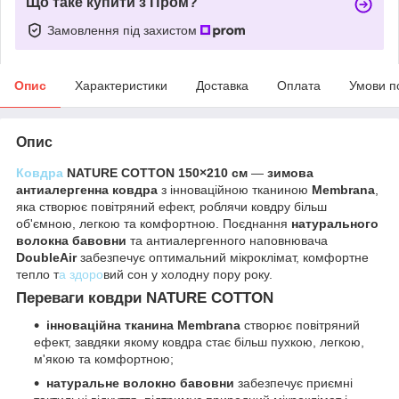
Що таке купити з Пром?
Замовлення під захистом
Опис
Характеристики
Доставка
Оплата
Умови п
Опис
Ковдра
NATURE COTTON 150×210 см
—
зимова
антиалергенна ковдра
з інноваційною тканиною
Membrana
,
яка створює повітряний ефект, роблячи ковдру більш
об'ємною, легкою та комфортною. Поєднання
натурального
волокна бавовни
та антиалергенного наповнювача
DoubleAir
забезпечує оптимальний мікроклімат, комфортне
тепло т
а здоро
вий сон у холодну пору року.
Переваги ковдри NATURE COTTON
інноваційна тканина Membrana
створює повітряний
ефект, завдяки якому ковдра стає більш пухкою, легкою,
м'якою та комфортною;
натуральне волокно бавовни
забезпечує приємні