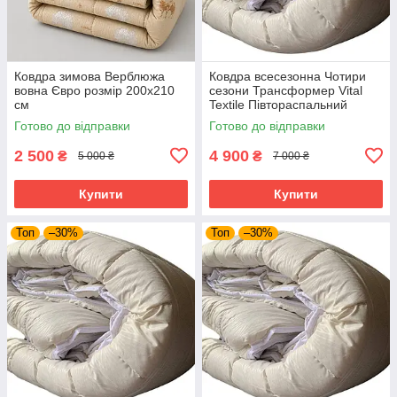
Ковдра зимова Верблюжа
Ковдра всесезонна Чотири
вовна Євро розмір 200х210
сезони Трансформер Vital
см
Textile Півтораспальний
розмір 150х210 см
Готово до відправки
Готово до відправки
2 500
4 900
₴
₴
5 000 ₴
7 000 ₴
Купити
Купити
Топ
–30%
Топ
–30%