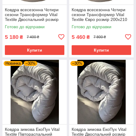
Ковдра всесезонна Чотири
Ковдра всесезонна Чотири
сезони Трансформер Vital
сезони Трансформер Vital
Textile Двоспальний розмір
Textile Євро розмір 200х210
180х210 см
см
Готово до відправки
Готово до відправки
5 180
5 460
₴
₴
7 400 ₴
7 800 ₴
Купити
Купити
Новинка
–30%
–30%
Ковдра зимова ЕкоПух Vital
Ковдра зимова ЕкоПух Vital
Textile Півтораспальний
Textile Двоспальний розмір