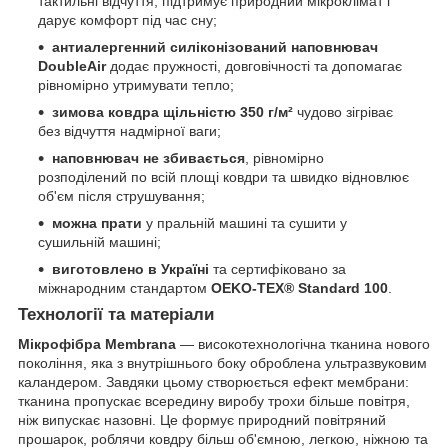
тактильні відчуття, підтримує природний мікроклімат і
дарує комфорт під час сну;
антиалергенний силіконізований наповнювач
DoubleAir
додає пружності, довговічності та допомагає
рівномірно утримувати тепло;
зимова ковдра щільністю 350 г/м²
чудово зігріває
без відчуття надмірної ваги;
наповнювач не збивається
, рівномірно
розподілений по всій площі ковдри та швидко відновлює
об'єм після струшування;
можна прати
у пральній машині та сушити у
сушильній машині;
виготовлено в Україні
та сертифіковано за
міжнародним стандартом
OEKO-TEX® Standard 100
.
Технології та матеріали
Мікрофібра Membrana
— високотехнологічна тканина нового
покоління, яка з внутрішнього боку оброблена ультразвуковим
каландером. Завдяки цьому створюється ефект мембрани:
тканина пропускає всередину виробу трохи більше повітря,
ніж випускає назовні. Це формує природний повітряний
прошарок, роблячи ковдру більш об'ємною, легкою, ніжною та