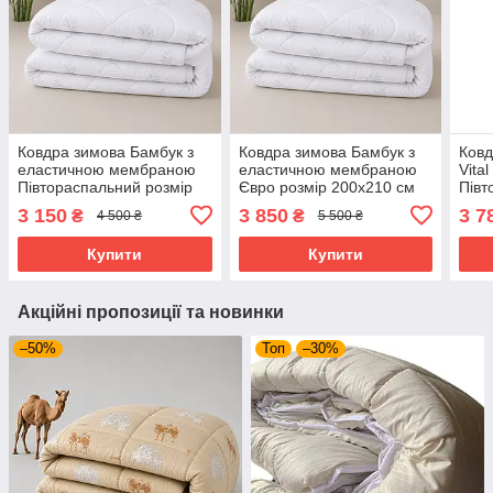
Ковдра зимова Бамбук з
Ковдра зимова Бамбук з
Ковд
еластичною мембраною
еластичною мембраною
Vital
Півтораспальний розмір
Євро розмір 200х210 см
Півт
150х210 см
150х
3 150
3 850
3 7
₴
₴
4 500 ₴
5 500 ₴
Купити
Купити
Акційні пропозиції та новинки
–50%
Топ
–30%