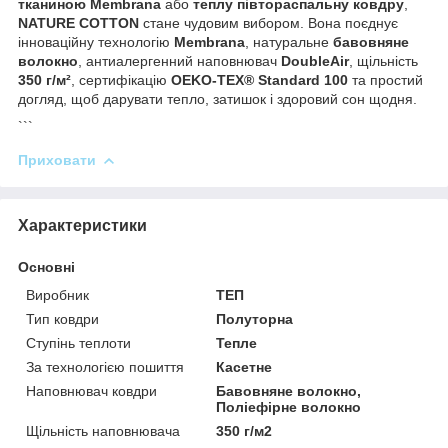
тканиною Membrana
або
теплу півтораспальну ковдру
,
NATURE COTTON
стане чудовим вибором. Вона поєднує
інноваційну технологію
Membrana
, натуральне
бавовняне
волокно
, антиалергенний наповнювач
DoubleAir
, щільність
350 г/м²
, сертифікацію
OEKO-TEX® Standard 100
та простий
догляд, щоб дарувати тепло, затишок і здоровий сон щодня.
```
Приховати
Характеристики
Основні
Виробник
ТЕП
Тип ковдри
Полуторна
Ступінь теплоти
Тепле
За технологією пошиття
Касетне
Наповнювач ковдри
Бавовняне волокно,
Поліефірне волокно
Щільність наповнювача
350 г/м2