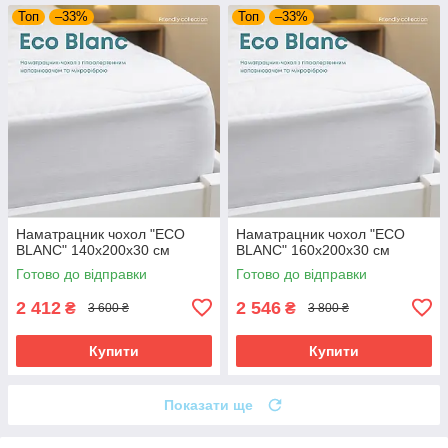
Топ
–33%
Топ
–33%
Наматрацник чохол "ECO
Наматрацник чохол "ECO
BLANC" 140х200х30 см
BLANC" 160х200х30 см
Готово до відправки
Готово до відправки
2 412
2 546
₴
₴
3 600 ₴
3 800 ₴
Купити
Купити
Показати ще