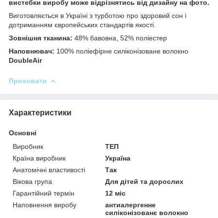
вистебки виробу може відрізнятись від дизайну на фото.
Виготовляється в Україні з турботою про здоровий сон і
дотриманням європейських стандартів якості.
Зовнішня тканина:
48% бавовна, 52% поліестер
Наповнювач:
100% поліефірне силіконізоване волокно
DoubleAir
Приховати
Характеристики
Основні
Виробник
ТЕП
Країна виробник
Україна
Анатомічні властивості
Так
Вікова група
Для дітей та дорослих
Гарантійний термін
12 міс
Наповнення виробу
антиалергенне
силіконізованє волокно