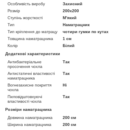
Особливість виробу
Захисний
Розмір
200x200
Ступінь жорсткості
М'який
Тип
Наматрацник
Тип кріплення до матрацу
чотири гумки по кутах
Товщина наматрацника
1 см
Колір
Білий
Додаткові характеристики
Антибактеріальне
Так
просочення чохла
Антистатичні властивості
Так
наматрацника
Вогнезахисне покриття
Ні
чохла
Пиловідштовхуючі
Так
властивості чохла
Розміри наматрацника
Довжина наматрацника
200 см
Ширина наматрацника
200 см