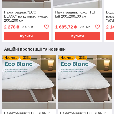
Наматрацник "ECO
Наматрацник чохол ТЕП
Вод
BLANC" на кутових гумках
latt 200х200х30 см
нам
200х200 см
"WA
куто
2 278
1 685,72
2 1
₴
₴
3 400 ₴
2 516 ₴
200х
Купити
Купити
Акційні пропозиції та новинки
Новинка
–33%
Новинка
–33%
Наматрацник "ECO BLANC"
Наматрацник "ECO BLANC"