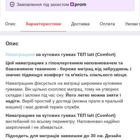
Замовлення під захистом
Опис
Характеристики
Доставка
Оплата
Умови 
Опис
Наматрацник
на кутових гумках ТЕП latt (Comfort)
Цей наматрацник з гіпоалергенним наповнювачем та
бавовняною тканиною - береже матрац від забруднень і
значно підвищує комфорт та м'якість спального місця.
Наматрацник фіксується на матраці широкими кутовими
гумками. Він щільно охоплює матрац, тому не утворює
складки і заломи під час сну.
Його легко можна зняти і
надіти.
Виріб простий у догляді (можна прати в пральній
машині) і має довгий термін служби.
Наматрацник на кутових гумках ТЕП latt (Comfort)
вистебаний по всьому периметру. Наповнювач надійно
закріплений і не збивається.
Підходить для матраців заввишки до 30 см. Дизайн