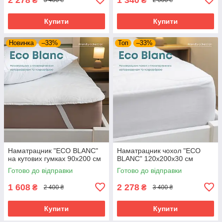
₴
₴
3 400 ₴
2 000 ₴
Купити
Купити
Новинка
–33%
Топ
–33%
Наматрацник "ECO BLANC"
Наматрацник чохол "ECO
на кутових гумках 90х200 см
BLANC" 120х200х30 см
Готово до відправки
Готово до відправки
1 608
2 278
₴
₴
2 400 ₴
3 400 ₴
Купити
Купити