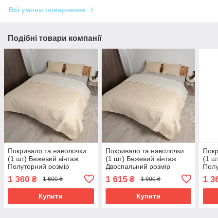
Всі умови повернення
Подібні товари компанії
Покривало та наволочки
Покривало та наволочки
Покр
(1 шт) Бежевий вінтаж
(1 шт) Бежевий вінтаж
(1 ш
Полуторний розмір
Двоспальний розмір
Полу
150х210 см
180х240 см
150х
1 360
1 615
1 3
₴
₴
1 600 ₴
1 900 ₴
Купити
Купити