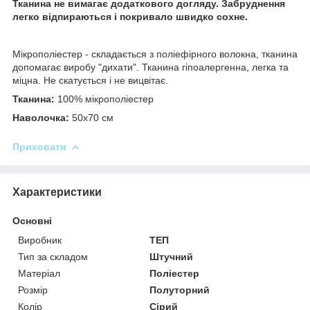
Тканина не вимагає додаткового догляду. Забруднення
легко відпираються і покривало швидко сохне.
Мікрополіестер - складається з поліефірного волокна, тканина
допомагає виробу "дихати". Тканина гіпоалергенна, легка та
міцна. Не скатується і не вицвітає.
Тканина:
100% мікрополіестер
Наволочка:
50х70 см
Приховати
Характеристики
Основні
Виробник
ТЕП
Тип за складом
Штучний
Матеріал
Поліестер
Розмір
Полуторний
Колір
Сірий