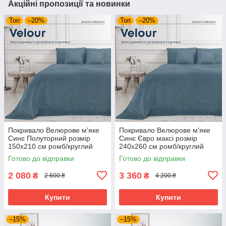
Акційні пропозиції та новинки
Топ
–20%
Топ
–20%
Покривало Велюрове м'яке
Покривало Велюрове м'яке
Синє Полуторний розмір
Синє Євро максі розмір
150х210 см ромб/круглий
240х260 см ромб/круглий
Готово до відправки
Готово до відправки
2 080
3 360
₴
₴
2 600 ₴
4 200 ₴
Купити
Купити
–15%
–15%