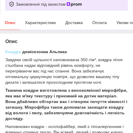
Замовлення під захистом
Опис
Характеристики
Доставка
Оплата
Умови п
Опис
Ковдра
демісезонна Альпака
Завдяки своїй щільності наповнювача 350 г/м², ковдра літня
стьобана надає відповідний рівень комфорту, не
перегріваючи вас під час спання. Вона забезпечує
оптимальну циркуляцію повітря, що дозволяє вашому тілу
дихати і залишатися прохолодним протягом ночі.
Тканина ковдри виготовлена з високоякісної мікрофібри,
яка має м'яку текстуру і приємний на дотик матеріал.
Вона дбайливо обгортає вас і створює почуття ніжності і
затишку. Мікрофібра також допомагає захищати ковдру
від вологи і пилу, забезпечуючи довговічність і легкість
догляду.
Наповнювач ковдри - холлофайбер, який є гіпоалергенним і
відмінно утримує тепло. Він м'який, легкий і дозволяє ковдрі