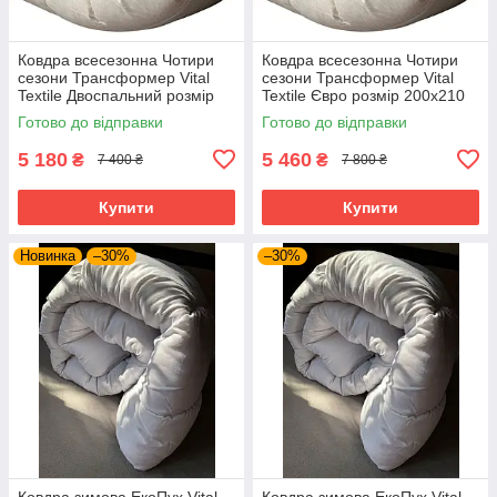
Ковдра всесезонна Чотири
Ковдра всесезонна Чотири
сезони Трансформер Vital
сезони Трансформер Vital
Textile Двоспальний розмір
Textile Євро розмір 200х210
180х210 см
см
Готово до відправки
Готово до відправки
5 180
5 460
₴
₴
7 400 ₴
7 800 ₴
Купити
Купити
Новинка
–30%
–30%
Ковдра зимова ЕкоПух Vital
Ковдра зимова ЕкоПух Vital