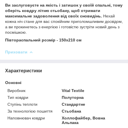
Ви заслуговуєте на якість і затишок у своїй спальні, тому
оберіть ковдру літню стьобану, щоб отримати
максимальне задоволення від своїх сновидінь.
Нехай
кожна ніч стане для вас спокійним приголомшливим досвідом,
а ви прокинетесь з енергією і готовістю зустріти новий день з
посмішкою.
Півтораспальний розмір - 150х210 см
Приховати
Характеристики
Основні
Виробник
Vital Textile
Тип ковдри
Полуторна
Ступінь теплоти
Стандартне
За технологією пошиття
Стьобана
Наповнювач ковдри
Холлофайбер, Вовна
Альпака