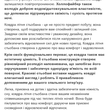
залишатися повітропроникною.
Холлофайбер також
володіє доброю водовідштовхувальною властивістю,
що допомагає підтримувати свіжість і сухість протягом
ночі.
Ковдра літня стьобана - це не просто предмет побуту, вона
створена, щоб подарувати вам спокійний і затишний сон.
Завдяки своїм властивостям і уважному дизайну, вона
допоможе вам розслабитися після напруженого дня і
забезпечить відновлення сил для нових пригод. Ковдра літня
стьобана створена з думкою про ваш комфорт і задоволення.
Крім своїх функціональних переваг, ця ковдра також має
естетичну цінність. Її стьобана конструкція створює
рівномірний розподіл наповнювача, що запобігає його
скручуванню і забезпечує однорідну м'якість по всій
поверхні. Красиві стьобані вставки надають ковдрі
елегантний вигляд і роблять її привабливою
доповненням до вашого спального інтер'єру.
Легка, приємна на дотик і здатна забезпечити вам ніжність
сну, ковдра літня стьобана стане вашим незамінним
співмешканцем під час теплих літніх ночей. Вона буде
піклуватися про ваш комфорт, даруючи вам приємні
сновидіння і відновлюючий відпочинок.