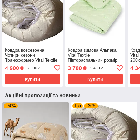
Ковдра всесезонна
Ковдра зимова Альпака
Ковд
Чотири сезони
Vital Textile
Vita
Трансформер Vital Textile
Півтораспальний розмір
200х
Півтораспальний розмір
150х210 см
4 900
3 780
4 3
₴
₴
7 000 ₴
5 400 ₴
150х210 см
Купити
Купити
Акційні пропозиції та новинки
–50%
Топ
–30%