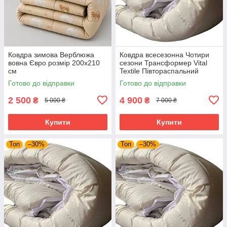
Ковдра зимова Верблюжа
Ковдра всесезонна Чотири
вовна Євро розмір 200х210
сезони Трансформер Vital
см
Textile Півтораспальний
розмір 150х210 см
Готово до відправки
Готово до відправки
2 500
4 900
₴
₴
5 000 ₴
7 000 ₴
Купити
Купити
Топ
–30%
Топ
–30%